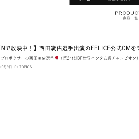
PRODUC
商品一覧
ZNで放映中！】西田凌佑選手出演のFELICE公式CM
、プロボクサーの西田凌佑選手
（第24代IBF世界バンタム級チャンピオ
年10月9日
TOPICS