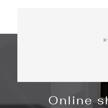
※
Online 