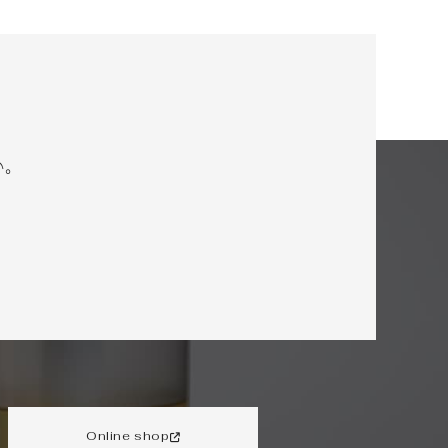
い。
Online shop