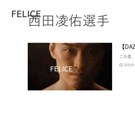
西田凌佑選手
【DA
この度
2025