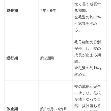
太く長く成長す
成長期
2年～6年
る期間。
全毛髪の約85%
～90%を占め
る。
毛母細胞の分裂
が停止し、髪の
成長が止まる期
退行期
約2週間
間。
全毛髪の約1%を
占める。
髪の成長が完全
に止まり、毛根
が浅くなって自
然に抜け落ちる
休止期
約3カ月～4カ月